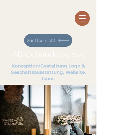
zur Übersicht
AB Gebäudedienste
Konzeption/Gestaltung Logo &
Geschäftsausstattung, Website,
Icons