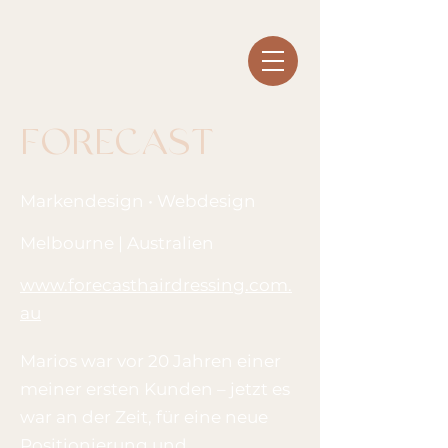
FORECAST
Markendesign • Webdesign
Melbourne | Australien
www.forecasthairdressing.com.
au
Marios war vor 20 Jahren einer
meiner ersten Kunden – jetzt es
war an der Zeit, für eine neue
Positionierung und