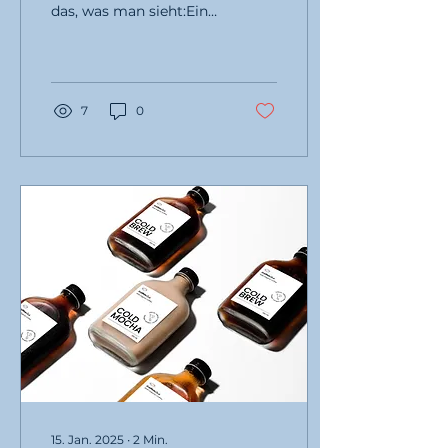
das, was man sieht:Ein
Logo. Ein Name. Eine
bestimmte Schrift oder
Farbe. Und ja – das ist
auch...
7
0
15. Jan. 2025
∙
2
Min.