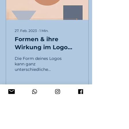
27. Feb. 2023
∙
1
Min.
Formen & ihre
Wirkung im Logo
Design
Die Form deines Logos
kann ganz
unterschiedliche
Botschaften
transportieren: Ist dein
Unternehmen
freundlich oder ernst,
traditionell...
206
4
Mehr laden