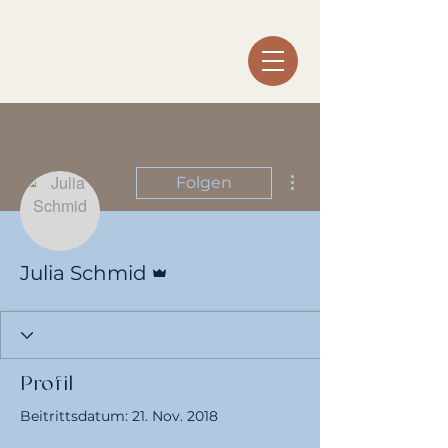
Weitere Optionen
Folgen
Administrator
Julia Schmid
Profil
Beitrittsdatum: 21. Nov. 2018