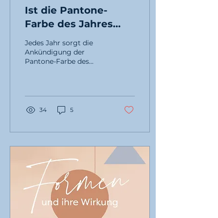
Ist die Pantone-
Farbe des Jahres
wirklich relevant? –
Jedes Jahr sorgt die
Mein kritischer Blick
Ankündigung der
Pantone-Farbe des
Jahres für Schlagzeilen.
Für einige Designer und
Marken ist es ein
kreativer Anstoß,
34
5