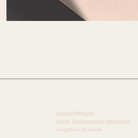
Kontaktformular
online Telefontermin reservieren
julia@frau-grafik.de